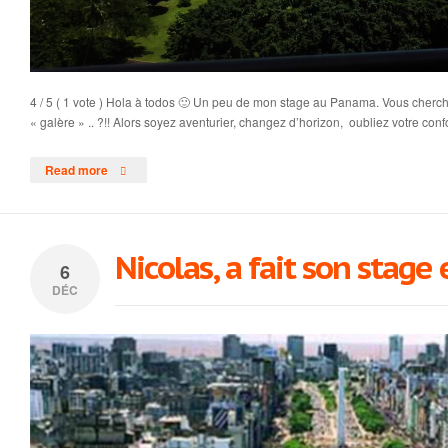
4 / 5 ( 1 vote ) Hola à todos 🙂 Un peu de mon stage au Panama. Vous cherc
« galère » .. ?!! Alors soyez aventurier, changez d’horizon, oubliez votre conf
Read more
Nicolas, a fait son stage
6
DÉC