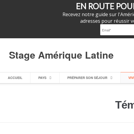
EN ROUTE POUR
Recevez notre guide sur l'Améri
adresses pour réussir vo
Stage Amérique Latine
ACCUEIL
PAYS
PRÉPARER SON SÉJOUR
VI
Tém