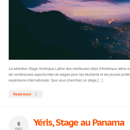
La sélection Stage Amérique Latine des meilleures villes d’Amérique latine où
de nombreuses opportunités de stages pour les étudiants et les jeunes profe
expérience internationale. Que vous cherchiez un stage […]
Read more
Yéris, Stage au Panama
6
DÉC