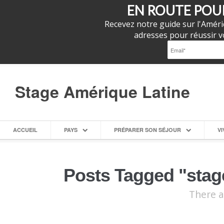
EN ROUTE POUR
Recevez notre guide sur l'Améri
adresses pour réussir vo
Stage Amérique Latine
ACCUEIL
PAYS
PRÉPARER SON SÉJOUR
VI
Posts Tagged "stage
There a