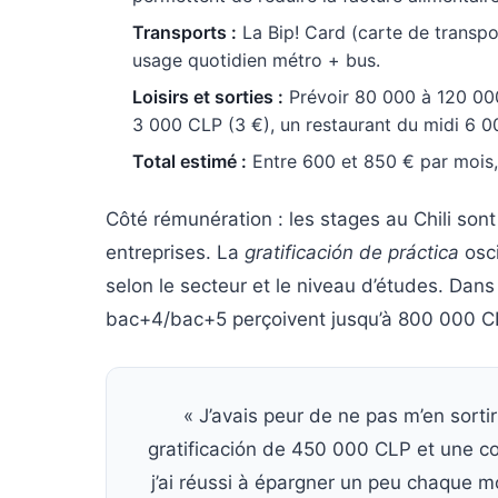
Transports :
La Bip! Card (carte de transp
usage quotidien métro + bus.
Loisirs et sorties :
Prévoir 80 000 à 120 000
3 000 CLP (3 €), un restaurant du midi 6 
Total estimé :
Entre 600 et 850 € par mois, h
Côté rémunération : les stages au Chili s
entreprises. La
gratificación de práctica
osci
selon le secteur et le niveau d’études. Dans 
bac+4/bac+5 perçoivent jusqu’à 800 000 C
« J’avais peur de ne pas m’en sorti
gratificación de 450 000 CLP et une c
j’ai réussi à épargner un peu chaque