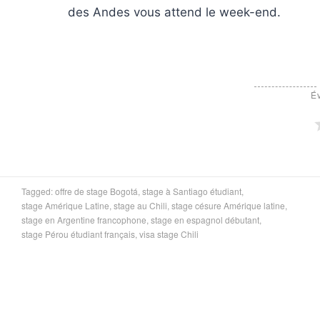
des Andes vous attend le week-end.
Év
Tagged:
offre de stage Bogotá
,
stage à Santiago étudiant
,
stage Amérique Latine
,
stage au Chili
,
stage césure Amérique latine
,
stage en Argentine francophone
,
stage en espagnol débutant
,
stage Pérou étudiant français
,
visa stage Chili