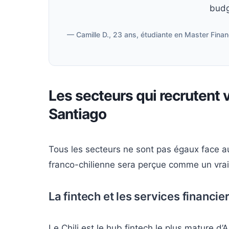
budg
— Camille D., 23 ans, étudiante en Master Finan
Les secteurs qui recrutent 
Santiago
Tous les secteurs ne sont pas égaux face au
franco-chilienne sera perçue comme un vrai 
La fintech et les services financie
Le Chili est le hub fintech le plus mature d’