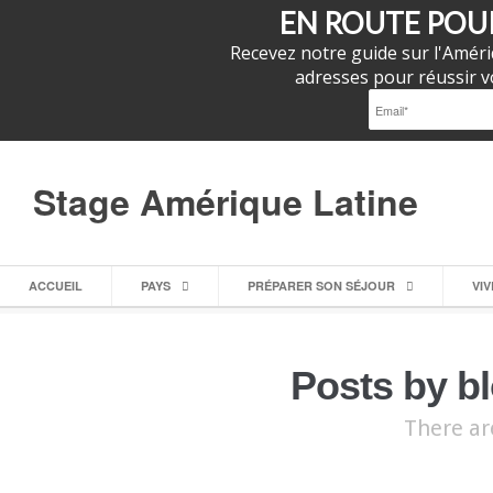
EN ROUTE POUR
Recevez notre guide sur l'Améri
adresses pour réussir vo
Stage Amérique Latine
ACCUEIL
PAYS
PRÉPARER SON SÉJOUR
VI
Posts by b
There ar