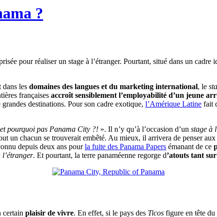
nama ?
isée pour réaliser un stage à l’étranger. Pourtant, situé dans un cadre 
 dans les
domaines des langues et du marketing international
, le
st
ntières françaises
accroît sensiblement l’employabilité d’un jeune arr
 grandes destinations. Pour son cadre exotique,
l’Amérique Latine
fait 
 et pourquoi pas Panama City ?!
». Il n’y qu’à l’occasion d’un
stage à 
tout un chacun se trouverait embêté. Au mieux, il arrivera de penser au
 connu depuis deux ans pour
la fuite des Panama Papers
émanant de ce
p
 l’étranger
. Et pourtant, la terre panaméenne regorge d
’atouts tant su
 certain
plaisir de vivre
. En effet, si le pays des
Ticos
figure en tête d