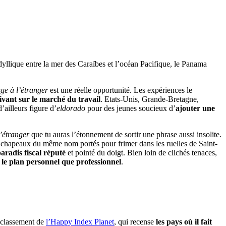
idyllique entre la mer des Caraïbes et l’océan Pacifique, le Panama
age à l’étranger
est une réelle opportunité. Les expériences le
ivant sur le marché du travail
. Etats-Unis, Grande-Bretagne,
d’ailleurs figure d’
eldorado
pour des jeunes soucieux d’
ajouter une
l’étranger
que tu auras l’étonnement de sortir une phrase aussi insolite.
x chapeaux du même nom portés pour frimer dans les ruelles de Saint-
aradis fiscal réputé
et pointé du doigt. Bien loin de clichés tenaces,
r le plan personnel que professionnel
.
u classement de
l’Happy Index Planet
, qui recense
les pays où il fait