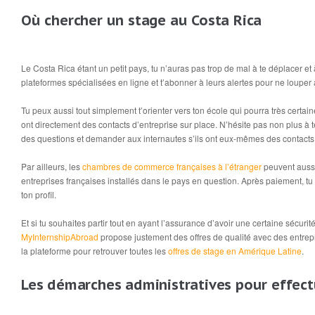
Où chercher un stage au Costa Rica
Le Costa Rica étant un petit pays, tu n’auras pas trop de mal à te déplacer et 
plateformes spécialisées en ligne et t’abonner à leurs alertes pour ne louper a
Tu peux aussi tout simplement t’orienter vers ton école qui pourra très certa
ont directement des contacts d’entreprise sur place. N’hésite pas non plus à
des questions et demander aux internautes s’ils ont eux-mêmes des contacts
Par ailleurs, les
chambres de commerce françaises à l’étranger
peuvent aussi
entreprises françaises installés dans le pays en question. Après paiement, t
ton profil.
Et si tu souhaites partir tout en ayant l’assurance d’avoir une certaine sécuri
MyInternshipAbroad
propose justement des offres de qualité avec des entrepri
la plateforme pour retrouver toutes les
offres de stage en Amérique Latine
.
Les démarches administratives pour effec