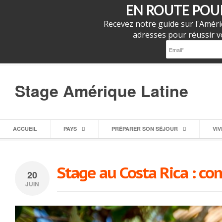
EN ROUTE POUR
Recevez notre guide sur l'Améri
adresses pour réussir vo
Stage Amérique Latine
ACCUEIL
PAYS
PRÉPARER SON SÉJOUR
VI
Stage au Costa Rica : co
20
JUIN